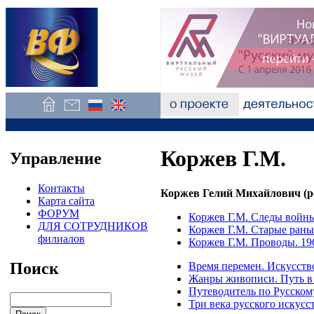
Коржев Г.М.
Управление
Контакты
Коржев Гелий Михайлович (ро
Карта сайта
ФОРУМ
Коржев Г.М. Следы войны
ДЛЯ СОТРУДНИКОВ
Коржев Г.М. Старые раны
филиалов
Коржев Г.М. Проводы. 19
Поиск
Время перемен. Искусств
Жанры живописи. Путь в 
Путеводитель по Русском
Три века русского искусс