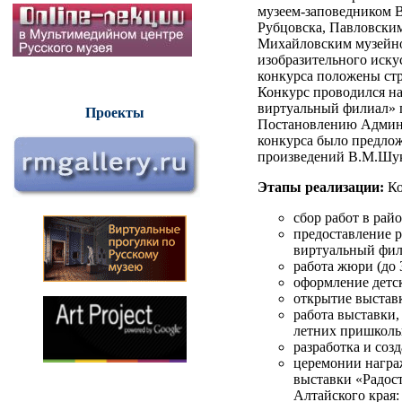
музеем-заповедником В
Рубцовска, Павловским
Михайловским музейно
изобразительного иск
конкурса положены ст
Конкурс проводился на
виртуальный филиал» г
Проекты
Постановлению Админис
конкурса было предлож
произведений В.М.Шу
Этапы реализации:
Ко
сбор работ в райо
предоставление 
виртуальный фил
работа жюри (до 
оформление детс
открытие выстав
работа выставки,
летних пришколь
разработка и соз
церемонии награ
выставки «Радос
Алтайского края: 