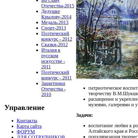
Во славу
Отечества-2015
Дедушке
Крылову-2014
Медаль-2013
Спорт-2013
Поэтический
конкурс - 2012
Сказки-2012
Италия в
русском
искусстве -
2011
Поэтический
конкурс - 2011
Защитники
патриотическое воспит
Отечества -
творчеству В.М.Шукши
2010
расширение и укреплен
музеями, галереями и 
Управление
Задачи:
Контакты
воспитание любви к р
Карта сайта
Алтайского края и Рос
ФОРУМ
популяризация творчес
ДЛЯ СОТРУДНИКОВ