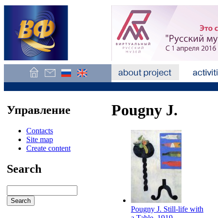
Pougny J.
Управление
Contacts
Site map
Create content
Search
Pougny J. Still-life with
a Table. 1919