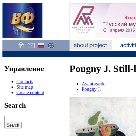
Pougny J. Still-
Управление
Contacts
Avant-garde
Site map
Pougny J.
Create content
Search