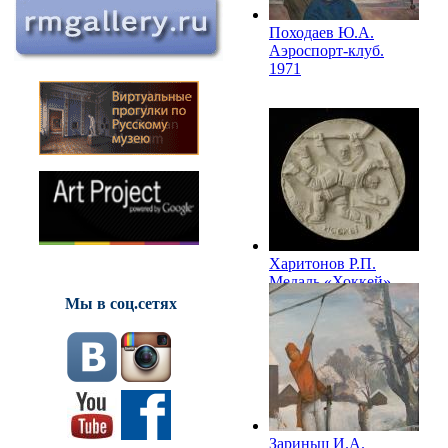
Походаев Ю.А.
Аэроспорт-клуб.
1971
Харитонов Р.П.
Медаль «Хоккей».
1972
Мы в соц.сетях
Зариньш И.А.