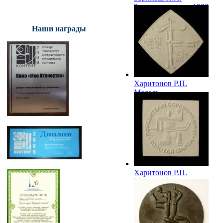
Зимние радости. 1980
Наши награды
Харитонов Р.П.
Медаль
«Международные
соревнования. Приз
профсоюзов СССР».
1985
Харитонов Р.П.
Медаль «Золотая
шайба». 1985