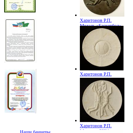
Харитонов Р.П.
Медаль «Баскетбол».
1985
Харитонов Р.П.
Медаль «США –
родина баскетбола».
1989
Харитонов Р.П.
Медаль «США –
Наши баннеры