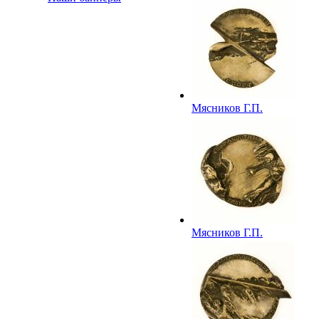
родина баскетбола».
1989
Мясников Г.П.
Медаль «Планерный
спорт». Из серии
«Небо спортивное».
1990
Мясников Г.П.
Медаль
«Парашютный
спорт». Из серии
«Небо спортивное».
1990