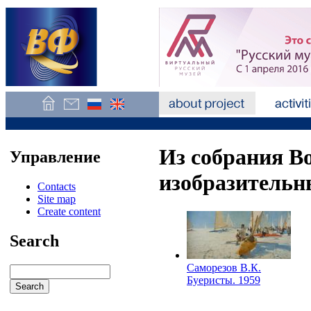
Из собрания В
Управление
изобразительн
Contacts
Site map
Create content
Search
Саморезов В.К.
Буеристы. 1959