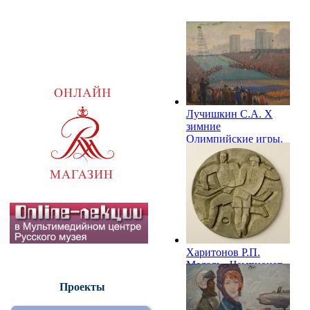
Лучишкин С.А. X
зимние
Олимпийские игры.
Олимпийский огонь
загорелся. Гренобль.
1968
Харитонов Р.П.
Медаль «Чемпионат
мира по хоккею с
Проекты
шайбой». 1969