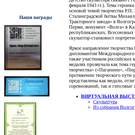
февраля 1943 гг.). Тема героик
основой темой творчества Р.П
Сталинградской битвы Михаил
Наши награды
Тракторного завода» в Волгогра
Перми, монумент «Волга» в Ка
республиканских, Всесоюзных 
скульптор-станковист портрет
Яркое направление творчества 
дипломантом Международного к
также участником российских 
медалях прозвучала как тема ге
творчества» («Паганини», «Пир
протяжении творческого пути 
представлены как медали, отли
соревнований, так и гипсовые 
ВИРТУАЛЬНАЯ ВЫСТ
Скульптура
Из собрания Волгог