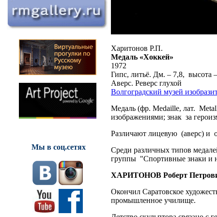
Харитонов Р.П.
Медаль «Хоккей»
1972
Гипс, литьё. Дм. – 7,8, высота –
Аверс. Реверс глухой
Волгоградский музей изобрази
Медаль (фр. Medaille, лат. Met
изображениями; знак за героизм
Различают лицевую (аверс) и о
Мы в соц.сетях
Среди различных типов медале
группы "Спортивные знаки и 
ХАРИТОНОВ Роберт Петров
Окончил Саратовское художест
промышленное училище.
Детство скульптора связано с 