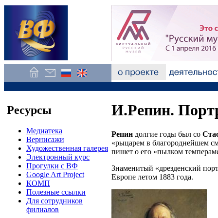
И.Репин. Портр
Ресурсы
Медиатека
Репин
долгие годы был со
Ста
Вернисажи
«рыцарем в благороднейшем см
Художественная галерея
пишет о его «пылком темперам
Электронный курс
Прогулки с ВФ
Знаменитый «дрезденский портр
Google Art Project
Европе летом 1883 года.
КОМП
Полезные ссылки
Для сотрудников
филиалов