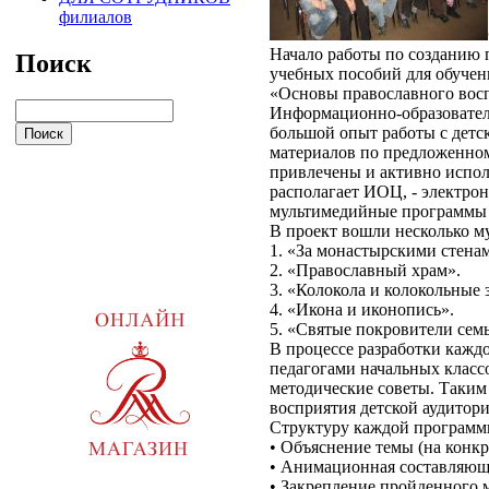
филиалов
Начало работы по созданию 
Поиск
учебных пособий для обучен
«Основы православного восп
Информационно-образовател
большой опыт работы с детск
материалов по предложенном
привлечены и активно испо
располагает ИОЦ, - электрон
мультимедийные программы п
В проект вошли несколько м
1. «За монастырскими стена
2. «Православный храм».
3. «Колокола и колокольные 
4. «Икона и иконопись».
5. «Святые покровители сем
В процессе разработки кажд
педагогами начальных класс
методические советы. Таким
восприятия детской аудитори
Структуру каждой программ
• Объяснение темы (на конк
• Анимационная составляюща
• Закрепление пройденного 