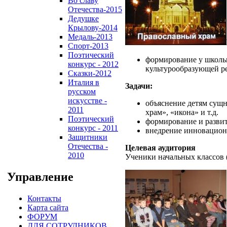
Во славу
Отечества-2015
Дедушке
Крылову-2014
Медаль-2013
Спорт-2013
Поэтический
формирование у школьн
конкурс - 2012
культурообразующей р
Сказки-2012
Италия в
Задачи:
русском
искусстве -
объяснение детям сущн
2011
храм», «икона» и т.д.
Поэтический
формирование и разви
конкурс - 2011
внедрение инновацион
Защитники
Отечества -
Целевая аудитория
2010
Ученики начальных классов (
Управление
Контакты
Карта сайта
ФОРУМ
ДЛЯ СОТРУДНИКОВ