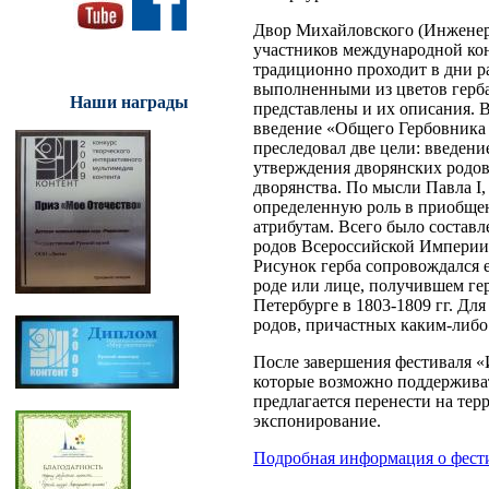
Двор Михайловского (Инженерн
участников международной кон
традиционно проходит в дни р
выполненными из цветов герба
Наши награды
представлены и их описания. В
введение «Общего Гербовника 
преследовал две цели: введен
утверждения дворянских родов
дворянства. По мысли Павла I
определенную роль в приобщен
атрибутам. Всего было состав
родов Всероссийской Империи»
Рисунок герба сопровождался 
роде или лице, получившем ге
Петербурге в 1803-1809 гг. Д
родов, причастных каким-либо 
После завершения фестиваля 
которые возможно поддерживат
предлагается перенести на те
экспонирование.
Подробная информация о фест