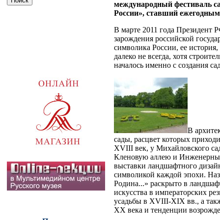
международный фестиваль са
России», ставший ежегодным 
В марте 2011 года Президент 
зарождения российской госуда
символика России, ее история, 
далеко не всегда, хотя строит
началось именно с создания са
В архите
сады, расцвет которых приходи
XVIII век, у Михайловского са
Кленовую аллею и Инженерный 
выставки ландшафтного дизайн
символикой каждой эпохи. Наз
Родина...» раскрыто в ландша
искусства в императорских рез
усадьбы в XVIII-XIX вв., а та
XX века и тенденции возрожде