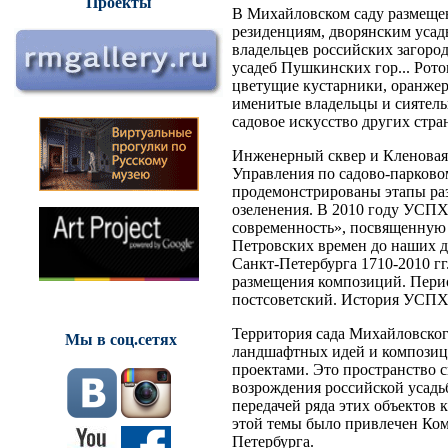
Проекты
В Михайловском саду размеще
резиденциям, дворянским усад
владельцев российских загоро
усадеб Пушкинских гор... Рот
цветущие кустарники, оранжер
именитые владельцы и сиятельн
садовое искусство других стра
Инженерный сквер и Кленовая 
Управления по садово-парково
продемонстрированы этапы раз
озеленения. В 2010 году УСПХ
современность», посвященную 
Петровских времен до наших д
Санкт-Петербурга 1710-2010 гг.
размещения композиций. Перио
постсоветский. История УСПХ 
Территория сада Михайловско
Мы в соц.сетях
ландшафтных идей и композици
проектами. Это пространство 
возрождения российской усадьб
передачей ряда этих объектов 
этой темы было привлечен Ком
Петербурга.