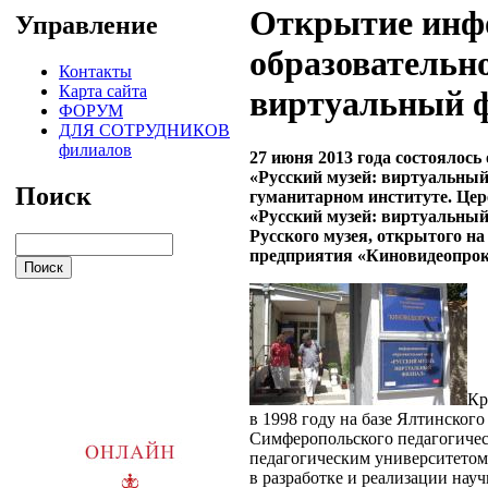
Открытие инф
Управление
образовательно
Контакты
Карта сайта
виртуальный ф
ФОРУМ
ДЛЯ СОТРУДНИКОВ
филиалов
27 июня 2013 года состоялос
«Русский музей: виртуальный
Поиск
гуманитарном институте. Цер
«
Русский музей: виртуальны
Русского музея, открытого н
предприятия
«
Киновидеопро
Кр
в 1998 году на базе Ялтинског
Симферопольского педагогичес
педагогическим университетом 
в разработке и реализации на