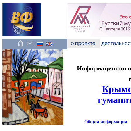
Информационно-об
Крымс
гумани
Общая информация