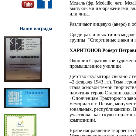
Медаль (фр. Medaille, лат. Met
выпуклыми изображениями; знак
или лица.
Различают лицевую (аверс) и о
Наши награды
Среди различных типов медале
группы "Спортивные знаки и 
ХАРИТОНОВ Роберт Петров
Окончил Саратовское художест
промышленное училище.
Детство скульптора связано с
–2 февраля 1943 гг.). Тема ге
стала основой темой творчеств
памятник герою Сталинградско
«Ополченцам Тракторного завод
мемориал в г. Перми, монумент
зональных, республиканских, 
участвовал как скульптор-стан
композиций.
Яркое направление творчества 
Международного конкурса во Ф