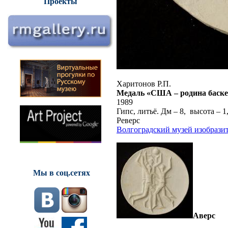
Проекты
Харитонов Р.П.
Медаль «США – родина баске
1989
Гипс, литьё. Дм – 8, высота – 1
Реверс
Волгоградский музей изобрази
Мы в соц.сетях
Аверс