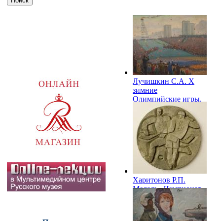
Лучишкин С.А. X
зимние
Олимпийские игры.
Олимпийский огонь
загорелся. Гренобль.
1968
Харитонов Р.П.
Медаль «Чемпионат
мира по хоккею с
шайбой». 1969