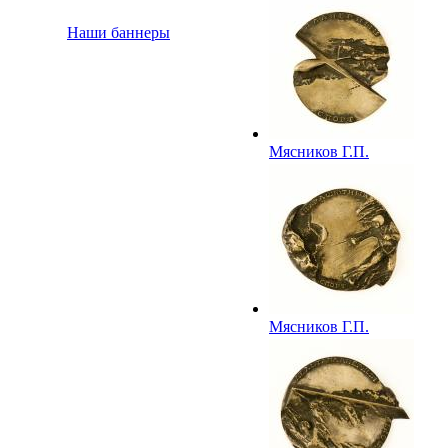
родина баскетбола».
1989
Наши баннеры
Мясников Г.П.
Медаль «Планерный
спорт». Из серии
«Небо спортивное».
1990
Мясников Г.П.
Медаль
«Парашютный
спорт». Из серии
«Небо спортивное».
1990