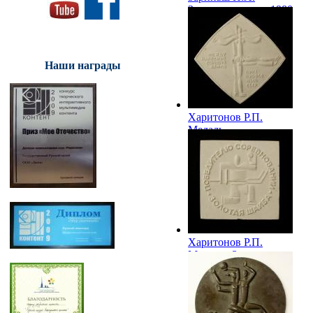
Зимние радости. 1980
Наши награды
Харитонов Р.П.
Медаль
«Международные
соревнования. Приз
профсоюзов СССР».
1985
Харитонов Р.П.
Медаль «Золотая
шайба». 1985