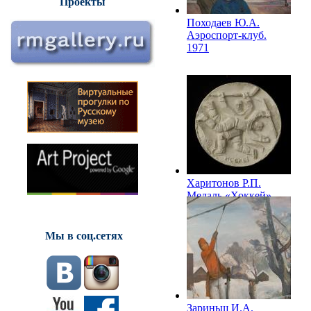
Проекты
Походаев Ю.А.
Аэроспорт-клуб.
1971
Харитонов Р.П.
Медаль «Хоккей».
1972
Мы в соц.сетях
Зариньш И.А.