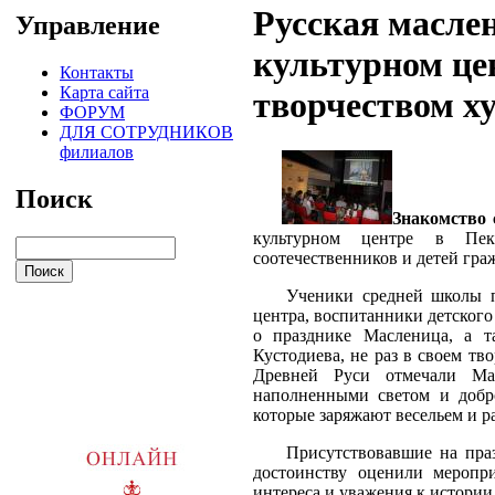
Русская маслен
Управление
культурном цен
Контакты
Карта сайта
творчеством х
ФОРУМ
ДЛЯ СОТРУДНИКОВ
филиалов
Поиск
Знакомство 
культурном центре в Пек
соотечественников и детей гра
Ученики средней школы при 
центра, воспитанники детског
о празднике Масленица, а т
Кустодиева, не раз в своем тв
Древней Руси отмечали Ма
наполненными светом и добр
которые заряжают весельем и р
Присутствовавшие на праздн
достоинству оценили меропри
интереса и уважения к истории,