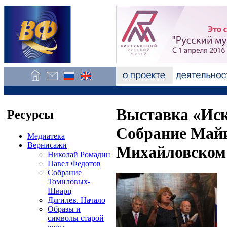
Выставка «Иск
Ресурсы
Собрание Майи
Медиатека
Вернисажи
Михайловском
Николай Ромадин
Павел Федотов
Собрание
Томиловых-
Шварц
Дягилев. Начало
Образы и
символы старой