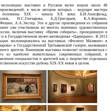
экспозицию выставки в Русском музее вошли около 48
роизведений, в числе авторов которых – ведущие мастера
ой половины XIX – начала ХХ века: Б.И.Анисфельд,
рлюк, Н.С.Гончарова, Б.Д.Григорьев, К.А.Коровин,
.Фешин, А.А.Экстер. Эти и другие произведения из собрания
анее уже участвовали во многих значимых художественных
России, включая выставку «Время собирать», проходившую в
е и в Государственном музее-заповеднике «Царицыно». В 2013
екции экспонировались на выставках «Филипп Малявин» в
чарова» в Государственной Третьяковской галерее, вызвавших
нного зрителя. Нынешняя выставка позволит познакомиться с
го из наиболее значительных современных собраний, и
авления специалистов и зрителей как о творчестве отдельных
ечественном искусстве рубежа XIX-XX веков в целом.