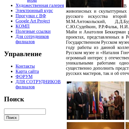
веры
Художественная галерея
В 
Электронный курс
живописных и скульптурных п
Прогулки с ВФ
русского искусства втор
Google Art Project
М.М.Антокольский, Д.Д.Бу
КОМП
С.Ю.Судейкин, Р.Р.Фальк, Н.И
Полезные ссылки
Майи и Анатолия Беккерман р
Для сотрудников
проектах, представленных в 
филиалов
Государственном Русском музе
году работы из данной колл
Управление
Русском музее и «Наталия Гон
огромный интерес у отечестве
уникальными работами одно
Контакты
существенно дополнить предст
Карта сайта
русских мастеров, так и об от
ФОРУМ
ДЛЯ СОТРУДНИКОВ
филиалов
Поиск