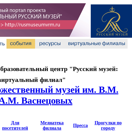
разовательный центр "Русский музей:
виртуальный филиал"
ожественный музей им. В.М.
 А.М. Васнецовых
Для
Медиатека
Прогулки по
Пресса
посетителей
филиала
городу