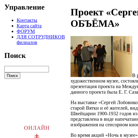
Управление
Проект «Серг
Контакты
ОБЪЁМА»
Карта сайта
ФОРУМ
ДЛЯ СОТРУДНИКОВ
филиалов
Поиск
В 
художественном музее, состоял
презентация проекта на Между
данного проекта была Е. Г. Са
На выставке «Сергей Лобови
старой Вятки и её жителей, ви
Швейцарии 1900-1932 годов из 
представлена в виде напечатан
изображения на сенсорном киос
Во время акций «Ночь в музее»