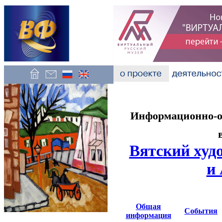
Информационно-об
Вятский худ
и
Общая
События
информация