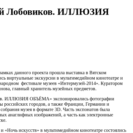
ей Лобовиков. ИЛЛЮЗИЯ
рамках данного проекта прошла выставка в Вятском
ись виртуальные экскурсии в мультимедийном кинотеатре и
народном фестивале музеев «Интермузей-2014». Куратором
занова, главный хранитель музейных предметов.
ков. ИЛЛЮЗИЯ ОБЪЁМА» экспонировались фотографии
ды российских городов, а также Франции, Германии и
собрания музея в формате 3D. Часть экспонатов была
ных анаглифных изображений, а часть как электронные
ке.
 и «Ночь искусств» в мультимедийном кинотеатре состоялись