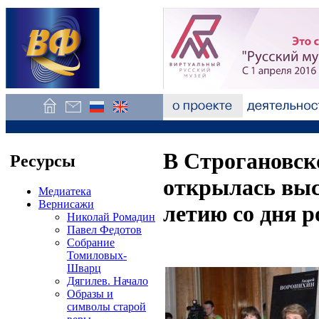
В Строгановск
Ресурсы
открылась выс
Медиатека
Вернисажи
летию со дня 
Николай Ромадин
Павел Федотов
Собрание
Томиловых-
Шварц
Дягилев. Начало
Образы и
символы старой