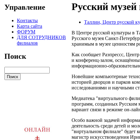
Русский музей
Управление
Контакты
Таллин, Центр русской к
Карта сайта
ФОРУМ
В Центре русской культуры в 
ДЛЯ СОТРУДНИКОВ
Русского музея Санкт-Петербу
филиалов
хранимым в музее ценностям р
Как сообщает Раэпрессс, Цент
Поиск
и конференц-залом, оснащённы
информационно-образовательно
Новейшие компьютерные технол
историей дворцов и парков ком
исследованиями и научными ст
Медиатека "виртуального фили
программ, созданных Русским 
вариант связи в режиме он-лай
Особо важной задачей информа
деятельность среди детей и мо
"виртуальном филиале" будет 
магистр искусствоведения Ири