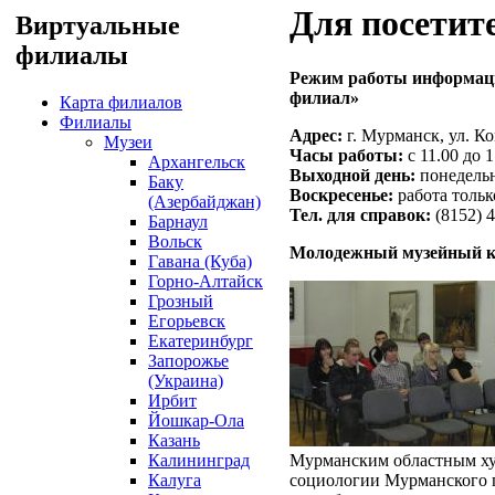
Для посетит
Виртуальные
филиалы
Режим работы информаци
филиал»
Карта филиалов
Филиалы
Адрес:
г. Мурманск, ул. К
Музеи
Часы работы:
с 11.00 до 1
Архангельск
Выходной день:
понедельн
Баку
Воскресенье:
работа тольк
(Азербайджан)
Тел. для справок:
(8152) 4
Барнаул
Вольск
Молодежный музейный к
Гавана (Куба)
Горно-Алтайск
Грозный
Егорьевск
Екатеринбург
Запорожье
(Украина)
Ирбит
Йошкар-Ола
Казань
Калининград
Мурманским областным ху
Калуга
социологии Мурманского г