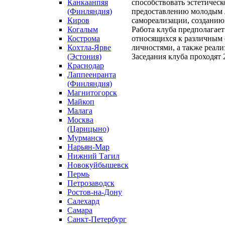
Канкаанпяя
способствовать эстетичес
(Финляндия)
предоставлению молодым 
Киров
самореализации, созданию
Когалым
Работа клуба предполагае
Кострома
относящихся к различным 
Кохтла-Ярве
личностями, а также реал
(Эстония)
Заседания клуба проходят 2
Краснодар
Лаппеенранта
(Финляндия)
Магнитогорск
Майкоп
Малага
Москва
(Царицыно)
Мурманск
Нарьян-Мар
Нижний Тагил
Новокуйбышевск
Пермь
Петрозаводск
Ростов-на-Дону
Салехард
Самара
Санкт-Петербург