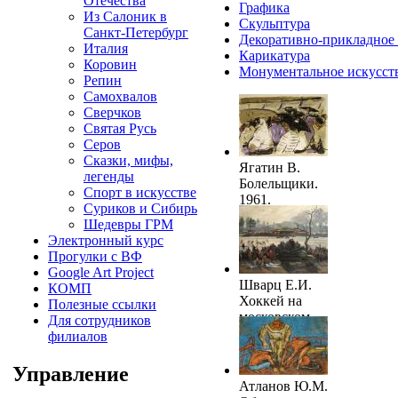
Отечества
Графика
Из Салоник в
Скульптура
Санкт-Петербург
Декоративно-прикладное 
Италия
Карикатура
Коровин
Монументальное искусст
Репин
Самохвалов
Сверчков
Святая Русь
Серов
Сказки, мифы,
Ягатин В.
легенды
Болельщики.
Спорт в искусстве
1961.
Суриков и Сибирь
ЕИАХМЗ
Шедевры ГРМ
Электронный курс
Прогулки с ВФ
Google Art Project
Шварц Е.И.
КОМП
Хоккей на
Полезные ссылки
московском
Для сотрудников
«Динамо».
филиалов
1967.
ЕИАХМЗ
Управление
Атланов Ю.М.