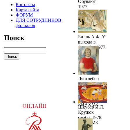
Обувают.
Контакты
1977.
Карта сайта
ЕИАХМЗ
ФОРУМ
ДЛЯ СОТРУДНИКОВ
филиалов
Поиск
Билль А.Ф. У
выхода в
бассейн. 1977.
ЕИАХМЗ
Лянглебен
М.В. Мастер
спорта
Ю.Седых.
1978.
ЕИАХМЗ
Шкубер И.Л.
Кружок
самбо. 1978.
ЕИАХМЗ