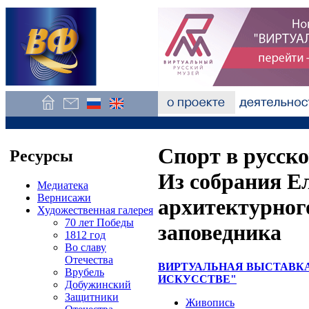
Спорт в русско
Ресурсы
Из собрания Е
Медиатека
Вернисажи
архитектурного
Художественная галерея
70 лет Победы
заповедника
1812 год
Во славу
Отечества
ВИРТУАЛЬНАЯ ВЫСТАВКА
Врубель
ИСКУССТВЕ"
Добужинский
Защитники
Живопись