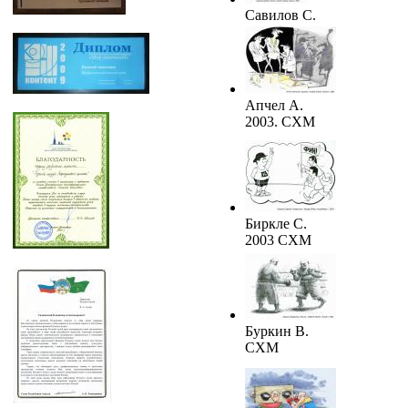
Савилов С.
Майкл
Тайсон. 2003.
СХМ
Апчел А.
2003. СХМ
Биркле С.
2003 СХМ
Буркин В.
СХМ