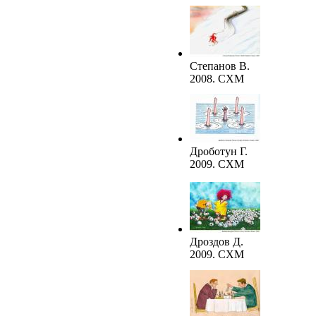
Степанов В.
2008. СХМ
Дроботун Г.
2009. СХМ
Дроздов Д.
2009. СХМ