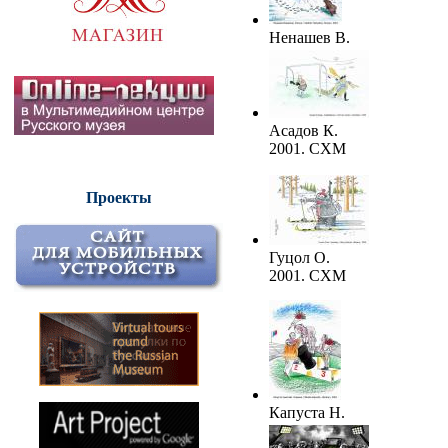
Ненашев В.
2001. СХМ
Асадов К.
2001. СХМ
Проекты
Гуцол О.
2001. СХМ
Капуста Н.
2001. СХМ