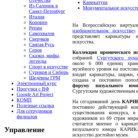
Отечества
Карикатура
Из Салоник в
Монументальное искусст
Санкт-Петербург
Италия
Коровин
На Всероссийскую виртуа
Репин
изобразительном искусстве»
Самохвалов
представляет карикатуры 
Сверчков
искусства.
Святая Русь
Серов
Коллекция иронического ис
Сказки, мифы,
собраний
Сургутского худо
легенды
около 6 000 единиц хране
Спорт в искусстве
музейного уровня на постсове
Суриков и Сибирь
входят карикатуры, шаржи, 
Шедевры ГРМ
создана и постоянно попо
Электронный курс
форуму визуального ю
Прогулки с ВФ
Сургутским художественным му
Google Art Project
КОМП
На сегодняшний день
КАРИ
Полезные ссылки
постоянно действующий кон
Для сотрудников
существования конкурса, 
филиалов
художников из 69 стран мира
считается мнение о карика
Управление
визуального юмора КАРИК
искусство достойно музея.