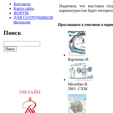
Контакты
Надеемся, что выставка сп
Карта сайта
карикатуристов будет интерес
ФОРУМ
ДЛЯ СОТРУДНИКОВ
филиалов
Приглашаем к участию в вирт
Поиск
Варченко И.
2001. СХМ
Милейко В.
2001. СХМ