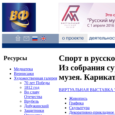
Спорт в русско
Ресурсы
Из собрания су
Медиатека
Вернисажи
музея. Карика
Художественная галерея
70 лет Победы
1812 год
ВИРТУАЛЬНАЯ ВЫСТАВКА 
Во славу
Отечества
Живопись
Врубель
Графика
Добужинский
Скульптура
Защитники
Декоративно-прикладное 