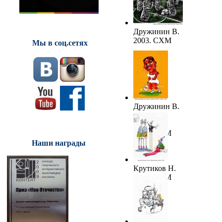
Дружинин В.
2003. СХМ
Мы в соц.сетях
Дружинин В.
Сирена
Вильямс.
2003. СХМ
Наши награды
Крутиков Н.
2003. СХМ