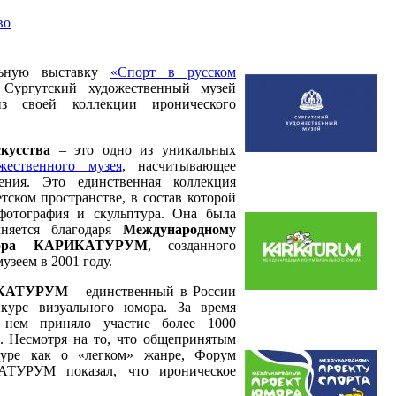
во
льную выставку
«Спорт в русском
Сургутский художественный музей
из своей коллекции иронического
кусства
– это одно из уникальных
жественного музея
, насчитывающее
ния. Это единственная коллекция
тском пространстве, в состав которой
фотография и скульптура. Она была
лняется благодаря
Международному
мора КАРИКАТУРУМ
, созданного
зеем в 2001 году.
КАТУРУМ
– единственный в России
курс визуального юмора. За время
в нем приняло участие более 1000
. Несмотря на то, что общепринятым
туре как о «легком» жанре, Форум
АТУРУМ показал, что ироническое