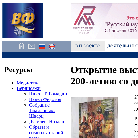
Открытие выст
Ресурсы
200-летию со 
Медиатека
Вернисажи
Николай Ромадин
2
Павел Федотов
о
Собрание
д
Томиловых-
Шварц
В
Дягилев. Начало
ж
Образы и
а
символы старой
ф