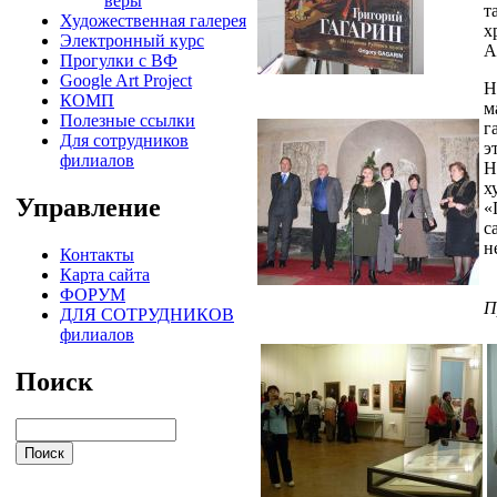
веры
т
Художественная галерея
х
Электронный курс
А
Прогулки с ВФ
Google Art Project
Н
КОМП
м
Полезные ссылки
г
Для сотрудников
э
филиалов
Н
х
Управление
«
с
н
Контакты
Карта сайта
ФОРУМ
П
ДЛЯ СОТРУДНИКОВ
филиалов
Поиск