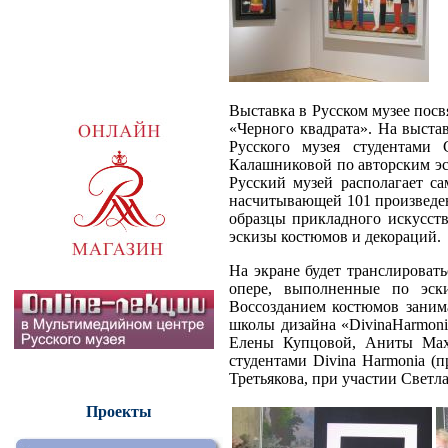
Выставка в Русском музее посв
«Черного квадрата». На выст
Русского музея студентам
Калашниковой по авторским эс
Русский музей располагает с
насчитывающей 101 произведен
образцы прикладного искусств
эскизы костюмов и декораций.
На экране будет транслироват
опере, выполненные по эск
Воссозданием костюмов зани
школы дизайна «DivinaHarmon
Елены Купцовой, Аниты Мах
студентами Divina Harmonia (
Третьякова, при участии Светл
Проекты