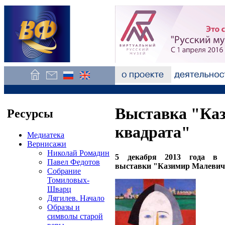
Выставка "Каз
Ресурсы
квадрата"
Медиатека
Вернисажи
Николай Ромадин
5 декабря 2013 года в К
Павел Федотов
выставки "Казимир Малевич. 
Собрание
Томиловых-
Шварц
Дягилев. Начало
Образы и
символы старой