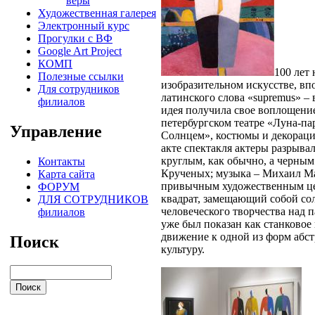
веры
Художественная галерея
Электронный курс
Прогулки с ВФ
Google Art Project
КОМП
100 лет 
Полезные ссылки
изобразительном искусстве, вп
Для сотрудников
латинского слова «supremus» –
филиалов
идея получила свое воплощение 
петербургском театре «Луна-па
Управление
Солнцем», костюмы и декораци
акте спектакля актеры разрыва
круглым, как обычно, а черным
Контакты
Крученых; музыка – Михаил Ма
Карта сайта
привычным художественным це
ФОРУМ
квадрат, замещающий собой со
ДЛЯ СОТРУДНИКОВ
человеческого творчества над 
филиалов
уже был показан как станковое 
движение к одной из форм абст
Поиск
культуру.