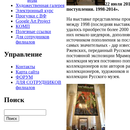
веры
22 июля 20
Художественная галерея
поступления. 1998-2014».
Электронный курс
Прогулки с ВФ
На выставке представлены прои
Google Art Project
между 1998 (последняя выставк
КОМП
удалось приобрести более 2000
Полезные ссылки
них немало шедевров, дополня
Для сотрудников
источником пополнения за посл
филиалов
самых значительных - дар изве
Ржевских, переданный Русскому
Управление
постоянной экспозиции Мраморн
коллекция музея постоянно поп
коллекционеров или авторов ра
Контакты
коллекционеров, художников и
Карта сайта
коллекции Русского музея.
ФОРУМ
ДЛЯ СОТРУДНИКОВ
филиалов
Поиск