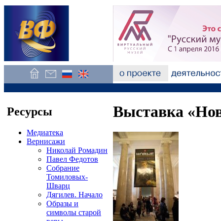
Выставка «Нов
Ресурсы
Медиатека
Вернисажи
Николай Ромадин
Павел Федотов
Собрание
Томиловых-
Шварц
Дягилев. Начало
Образы и
символы старой