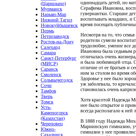
одиннадцать детей, но м
(Царицыно)
Серафима Ивановна, воспи
Мурманск
гувернантки. Старшие де
Нарьян-Мар
воспитывать младших, и 
Нижний Тагил
время посещать публичные
Новокуйбышевск
Пермь
Несмотря на то, что семья
Петрозаводск
родители сумели воспитат
Ростов-на-Дону
трудолюбие, умение все д
Салехард
Ивановна была седьмым ре
Самара
отличалась очень жизнер
Санкт-Петербург
и была любимицей отца. Он
(МИСР)
отличие от ее братьев и се
Саранск
ним за столом во время об
Смоленск
Здоровье у нее было хорош
Сольвычегодск
уж заболевала, то кричала
Сочи
становилась очень каприз
Тамбов
Тверь
Хотя красотой Надежда Ми
Томск
нее было открытое и прив
Усть-
всегда располагало к ней 
Каменогорск
(Казахстан)
В 1888 году Надежда Мих
Череповец
Мариинскую гимназию, учи
Южно-
гимназии у нее проявилис
Сахалинск