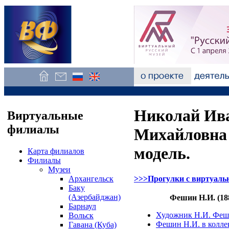
Николай Ив
Виртуальные
филиалы
Михайловна 
модель.
Карта филиалов
Филиалы
Музеи
Архангельск
>>>Прогулки с виртуал
Баку
(Азербайджан)
Фешин Н.И. (18
Барнаул
Художник Н.И. Фе
Вольск
Фешин Н.И. в колле
Гавана (Куба)