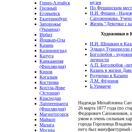
музея
Горно-Алтайск
По Фешинским мес
Грозный
Н.И. Фешин - Наде
Егорьевск
Сапожникова. Учениц
Екатеринбург
Жизнь "Девочки с к
Запорожье
(Украина)
Художники в 
Ирбит
Йошкар-Ола
И.И. Шишкин в Каз
Казань
Эдвард Турнерелли 
Калининград
Боголюбов - художн
Калуга
личности
Канкаанпяя
А.П. Боголюбов -ли
(Финляндия)
Казань в жизни Дав
Киров
Родченко в Казани
Когалым
Д.М. Фёдоров
Кострома
Б.Урманче
Кохтла-Ярве
(Эстония)
Краснодар
Надежда Михайловна Сапо
Лаппеенранта
26 марта 1877 года (по ст
(Финляндия)
Федорович Сапожников, 
Магнитогорск
умом и очень сильным хар
Майкоп
города Гороховца Владими
Малага
него был мануфактурный 
Москва