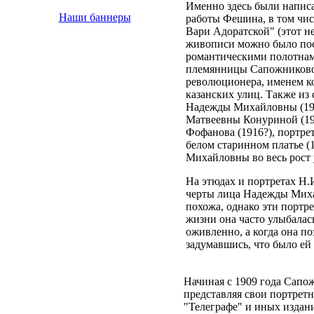
Именно здесь были напис
Наши баннеры
работы Фешина, в том чи
Вари Адоратской" (этот 
живописи можно было пост
романтическими полотнам
племянницы Сапожниково
революционера, именем ко
казанских улиц. Также из 
Надежды Михайловны (191
Матвеевны Конуриной (19
Фофанова (1916?), портр
белом старинном платье (
Михайловны во весь рост у
На этюдах и портретах Н.
черты лица Надежды Миха
похожа, однако эти портре
жизни она часто улыбалась
оживленно, а когда она по
задумавшись, что было ей
Начиная с 1909 года Сапож
представляя свои портретн
"Телеграфе" и иных издани