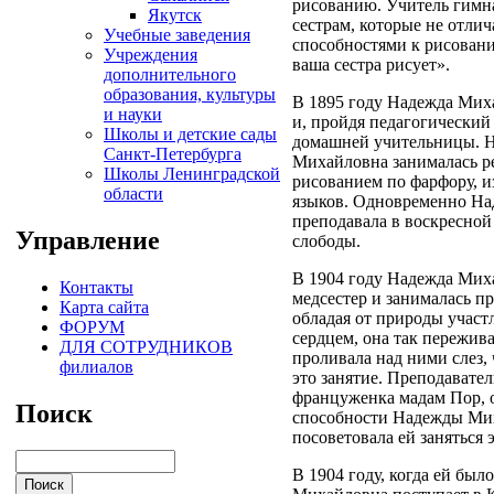
рисованию. Учитель гимна
Якутск
сестрам, которые не отли
Учебные заведения
способностями к рисовани
Учреждения
ваша сестра рисует».
дополнительного
образования, культуры
В 1895 году Надежда Мих
и науки
и, пройдя педагогический
Школы и детские сады
домашней учительницы. Н
Санкт-Петербурга
Михайловна занималась ре
Школы Ленинградской
рисованием по фарфору, 
области
языков. Одновременно Н
преподавала в воскресно
Управление
слободы.
В 1904 году Надежда Мих
Контакты
медсестер и занималась п
Карта сайта
обладая от природы учас
ФОРУМ
сердцем, она так пережива
ДЛЯ СОТРУДНИКОВ
проливала над ними слез,
филиалов
это занятие. Преподавате
француженка мадам Пор, 
Поиск
способности Надежды Ми
посоветовала ей заняться 
В 1904 году, когда ей был