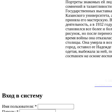
Портреты знакомых ей люд
сомнений в талантливости 
Государственных выставках
Казанского университета,
приняла его мастерскую. 
деятельность, а в 1932 год
становился все более и бо
рисунок, но после перене
время войны она отказалась
столицы. Она умерла в возр
город, оставил ее Надежде
одетая, выбежала за ней, п
составлен на основе воспо
© 20
Условия испо
Вход в систему
Имя пользователя:
*
Пароль:
*