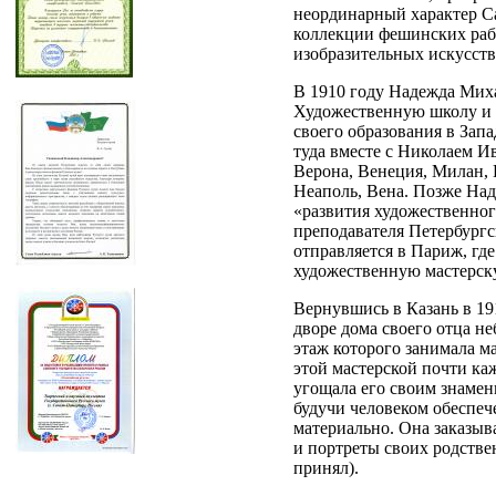
неординарный характер С
коллекции фешинских раб
изобразительных искусств
В 1910 году Надежда Мих
Художественную школу и 
своего образования в Зап
туда вместе с Николаем И
Верона, Венеция, Милан, 
Неаполь, Вена. Позже На
«развития художественног
преподавателя Петербургс
отправляется в Париж, гд
художественную мастерск
Вернувшись в Казань в 191
дворе дома своего отца н
этаж которого занимала м
этой мастерской почти ка
угощала его своим знамен
будучи человеком обеспе
материально. Она заказыв
и портреты своих родстве
принял).