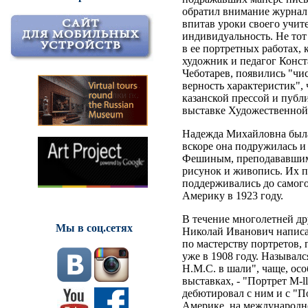
обратил внимание журнал
впитав уроки своего учите
индивидуальность. Не тот 
в ее портретных работах,
художник и педагог Конс
Чеботарев, появились "чи
верность характеристик", 
казанской прессой и публ
выставке Художественной 
Надежда Михайловна была
вскоре она подружилась 
Фешиным, преподававшим
рисунок и живопись. Их 
поддерживались до самого
Америку в 1923 году.
В течение многолетней д
Мы в соц.сетях
Николай Иванович написа
по мастерству портретов,
уже в 1908 году. Называлс
Н.М.С. в шали", чаще, ос
выставках, - "Портрет М-
дебютировал с ним и с "П
Америке, на международно