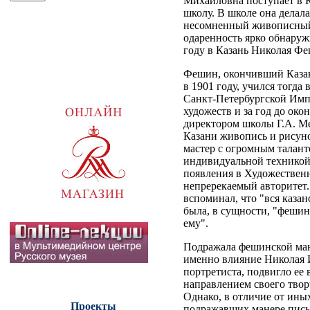
Михайловна поступает в 
школу. В школе она делала
несомненный живописный 
одаренность ярко обнаруж
году в Казань Николая Фе
Фешин, окончивший Каза
в 1901 году, учился тогда
Санкт-Петербургской Имп
художеств и за год до око
директором школы Г.А. М
Казани живопись и рисун
мастер с огромным талан
индивидуальной техникой 
появления в Художествен
непререкаемый авторитет
вспоминал, что "вся казан
была, в сущности, "фешин
ему".
Подражала фешинской ман
именно влияние Николая 
портретиста, подвигло ее
направлением своего твор
Однако, в отличие от ины
Проекты
подражавших манере пись