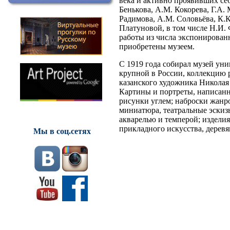
века и активно проявивших себ
Бенькова, A.M. Кокорева, Г.А. 
Радимова, A.M. Соловьёва, К.К
Платуновой, в том числе Н.И.
работы из числа экспонирова
приобретены музеем.
С 1919 года собирал музей ун
крупной в России, коллекцию 
казанского художника Никола
Картины и портреты, написанн
рисунки углем; наброски жанр
миниатюра, театральные эскиз
акварелью и темперой; изделия
прикладного искусства, деревя
Мы в соц.сетях