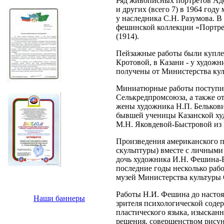
Ряд живописных портретов Ад
и других (всего 7) в 1964 году
у наследника С.Н. Разумова. В
фешинской коллекции «Портре
(1914).
Пейзажные работы были купле
Кротовой, в Казани - у художн
получены от Министерства ку
Миниатюрные работы поступил
Селькредпромсоюза, а также от
жены художника Н.П. Белькови
бывшей ученицы Казанской х
М.Н. Яковдевой-Быстровой из
Произведения американского п
скульптуры) вместе с личным
дочь художника И.Н. Фешина-Б
последние годы несколько рабо
музей Министерства культуры
Работы Н.И. Фешина до насто
Наши баннеры
зрителя психологической соде
пластического языка, изыскан
решения, совершенством рисун