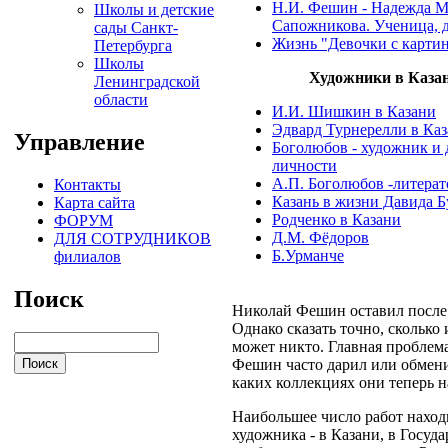
Н.И. Фешин - Надежда 
Школы и детские
Сапожникова. Ученица, д
сады Санкт-
Жизнь "Девочки с карти
Петербурга
Школы
Художники в Каза
Ленинградской
области
И.И. Шишкин в Казани
Эдвард Турнерелли в Ка
Управление
Боголюбов - художник и 
личности
А.П. Боголюбов -литерат
Контакты
Казань в жизни Давида 
Карта сайта
Родченко в Казани
ФОРУМ
Д.М. Фёдоров
ДЛЯ СОТРУДНИКОВ
Б.Урманче
филиалов
Поиск
Николай Фешин оставил после 
Однако сказать точно, сколько
может никто. Главная проблема
Фешин часто дарил или обмени
каких коллекциях они теперь н
Наибольшее число работ наход
художника - в Казани, в Госуд