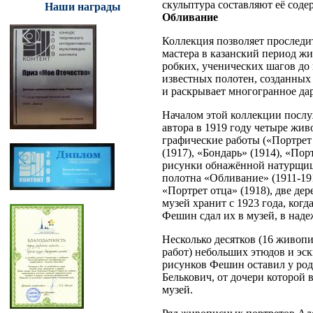
скульптура составляют её сод
Наши награды
Обливание
Коллекция позволяет проследи
мастера в казанский период жи
робких, ученических шагов до
известных полотен, созданных
и раскрывает многогранное да
Началом этой коллекции посл
автора в 1919 году четыре жи
графические работы («Портре
(1917), «Бондарь» (1914), «По
рисунки обнажённой натурщиц
полотна «Обливание» (1911-191
«Портрет отца» (1918), две де
музей хранит с 1923 года, когд
Фешин сдал их в музей, в наде
Несколько десятков (16 живоп
работ) небольших этюдов и эск
рисунков Фешин оставил у ро
Белькович, от дочери которой 
музей.