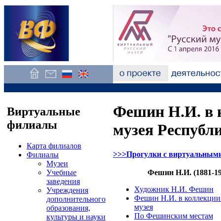
Фешин Н.И. в 
Виртуальные
филиалы
музея Республ
Карта филиалов
>>>Прогулки с виртуальным
Филиалы
Музеи
Учебные
Фешин Н.И. (1881-19
заведения
Художник Н.И. Фешин
Учреждения
Фешин Н.И. в коллекции
дополнительного
музея
образования,
По Фешинским местам
культуры и науки