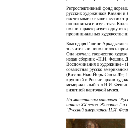
Ретроспективный фонд дорево
русских художников Казани и 
насчитывает свыше шестисот р
пополняться и изучаться. Колл
полно характеризует одну из 
провинциальных художественн
Благодаря Галине Аркадьевне
значительно пополнилось про
Она изучала творчество художн
издан сборник «Н.И. Фешин. 
Воспоминания о художнике» (1
совместная русско-американск
(Казань-Нью-Йорк-Санта-Фе, 1
крупный в России архив худож
мемориальный зал Н.И. Фешин
визитной карточкой музея.
По материалам каталога "Русс
начала XX веков. Живопись" и 
"Русский американец Н.И. Феш