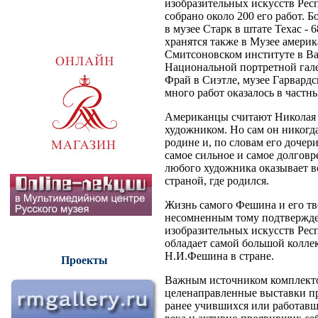
изобразительных искусств Рес
собрано около 200 его работ. 
в музее Старк в штате Техас -
хранятся также в Музее америк
Смитсоновском институте в В
Национальной портретной гале
Фрай в Сиэтле, музее Гарвардс
много работ оказалось в частн
Американцы считают Николая
художником. Но сам он никогда
родине и, по словам его дочери
самое сильное и самое долгов
любого художника оказывает вс
страной, где родился.
Жизнь самого Фешина и его тв
несомненным тому подтвержде
изобразительных искусств Рес
обладает самой большой колле
Н.И.Фешина в стране.
Проекты
Важным источником комплекто
целенаправленные выставки пр
ранее учившихся или работавш