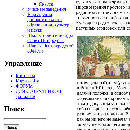
гулянья, базары и ярмарки
Якутск
мировоззрения простого че
Учебные заведения
радостными и звучными к
Учреждения
торжество народной жизни,
дополнительного
Кустодиев редко показыва
образования, культуры
натурных зарисовок или с
и науки
Школы и детские сады
Санкт-Петербурга
Школы Ленинградской
области
Управление
Контакты
Карта сайта
посвящена работа «Гуляни
ФОРУМ
в Риме в 1910 году. Моти
ДЛЯ СОТРУДНИКОВ
далями положен в основу 
филиалов
образованная их кронами,
закате дня, когда усталое
Поиск
собрал горожан всех слоё
разных рангов и чинов. В 
как бы ничего не замечая 
мимо с весёлыми разгово
мужчин в светлых наряда