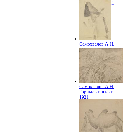
в парандже. 1921
Самохвалов А.Н.
Самарканд.
Женщина-таджичка.
1921
Самохвалов А.Н.
Горные кишлаки.
1921