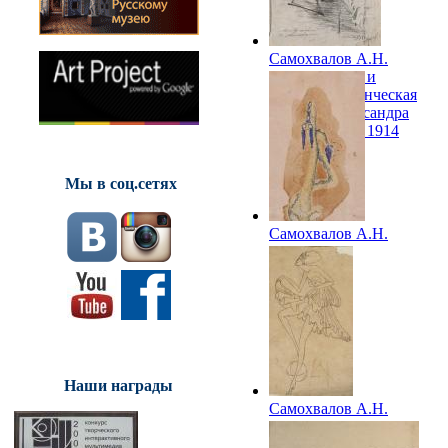
Самохвалов А.Н.
Между небом и
землей. Студенческая
комната Александра
Самохвалова. 1914
Мы в соц.сетях
Самохвалов А.Н.
Змея. 1914
Наши награды
Самохвалов А.Н.
Балерина