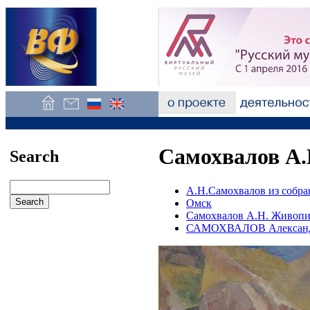
Самохвалов А.Н
Search
А.Н.Самохвалов из собр
Омск
Самохвалов А.Н. Живопи
САМОХВАЛОВ Александ