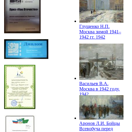
Глущенко Н.П.
Москва зимой 1941–
1942 гг. 1942
Васильев В.А.
Москва в 1942 году.
1942
Аронов Л.И. Бойцы
Всевобуча перед