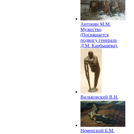
Антонян М.М.
Мужество
(Посвящается
подвигу генерала
Д.М. Карбышева).
1958–1960
Вильвовский В.Н.
Автопортрет. 1959
Неменский Б.М.