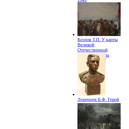
Козлов Т.П. У карты
Великой
Отечественной
войны (У карты
Родины). 1947
Лоренцев Б.Ф. Герой
Советского Союза
Т.П.Ионин. 1948