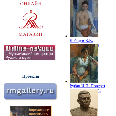
Лебедев В.В.
Портрет боксера
Бакуна. 1936
Проекты
Рубан И.П. Портрет
Л.А. Игнатьевой.
1937