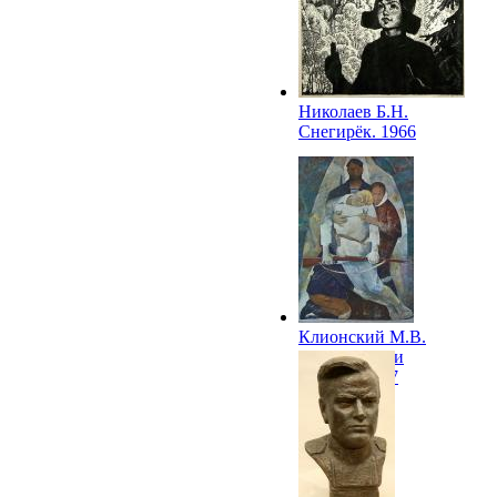
Николаев Б.Н.
Снегирёк. 1966
Клионский М.В.
Сыны России
(Пьета). 1967