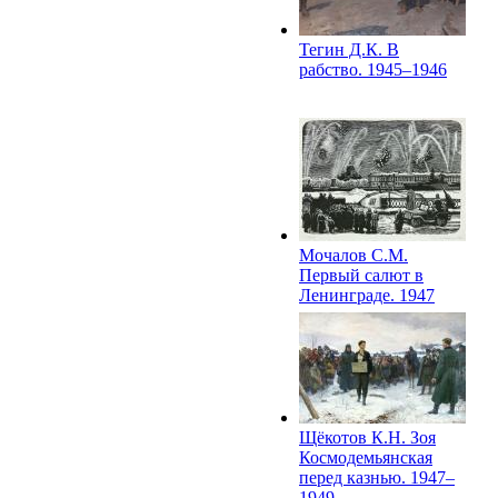
Тегин Д.К. В
рабство. 1945–1946
Мочалов С.М.
Первый салют в
Ленинграде. 1947
Щёкотов К.Н. Зоя
Космодемьянская
перед казнью. 1947–
1949