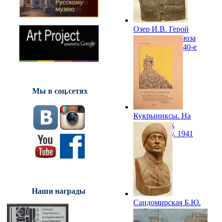
Озер И.В. Герой
Советского Союза
И.Ф.Мотуз. 1940-е
Мы в соц.сетях
Кукрыниксы. На
подступах к
Ленинграду. 1941
Наши награды
Сандомирская Б.Ю.
Боец. 1942