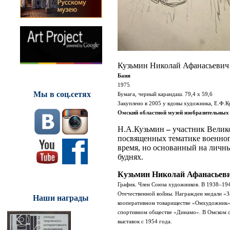
Кузьмин Николай Афанасьевич
Баня
1975
Мы в соц.сетях
Бумага, черный карандаш. 79,4 х 59,6
Закуплено в 2005 у вдовы художника, Е.Ф.
Омский областной музей изобразительных
Н.А.Кузьмин
–
участник Велико
посвященных тематике военного
время, но основанный на личн
буднях.
Кузьмин Николай Афанасьев
График. Член Союза художников.
В 1938–194
Отечественной войны. Награжден медали «За
Наши награды
кооперативном товариществе «Омхудожник».
спортивном обществе «Динамо». В Омском о
выставок с 1954 года.