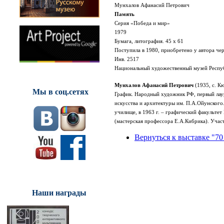
Мунхалов Афанасий Петрович
Память
Серия «Победа и мир»
1979
Бумага, литография. 45 x 61
Поступила в 1980, приобретено у автора ч
Инв. 2517
Национальный художественный музей Респуб
Мунхалов Афанасий Петрович
(1935, с. К
Мы в соц.сетях
График.
Народный художник РФ, первый лаур
искусства и архитектуры им. П.А.Ойунского
училище, в 1963 г. – графический факульте
(мастерская профессора Е.А.Кибрика).
Участ
Вернуться к выставке "70
Наши награды