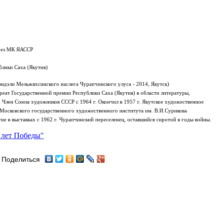
ерез МК ЯАССР
лики Саха (Якутия)
юндэли Мельжяхсинского наслега Чурапчинского улуса - 2014, Якутск)
еат Государственной премии Республики Саха (Якутия) в области литературы,
. Член Союза художников СССР с 1964 г.
Окончил в 1957 г. Якутское художественное
т Московского государственного художественного института им. В.И.Сурикова
ие в выставках с 1962 г. Чурапчинский переселенец, оставшийся сиротой в годы войны.
 лет Победы"
Поделиться