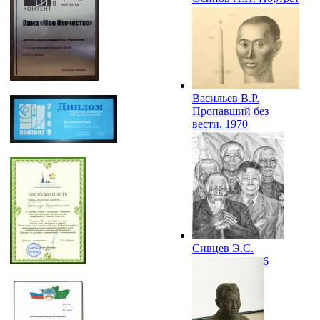
Героя Советского
Союза Федора
Охлопкова. 1965
Васильев В.Р.
Пропавший без
вести. 1970
Сивцев Э.С.
Ветераны. 1976