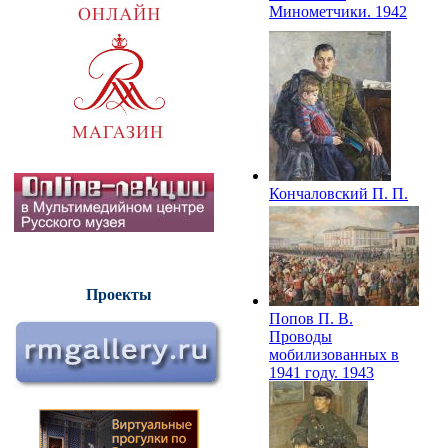
Минометчики. 1942
Кончаловский П. П.
Портрет писателя
Сергея
Владимировича
Михалкова с сыном.
1943
Проекты
Попов П. В.
Проводы
мобилизованных в
1941 году. 1943