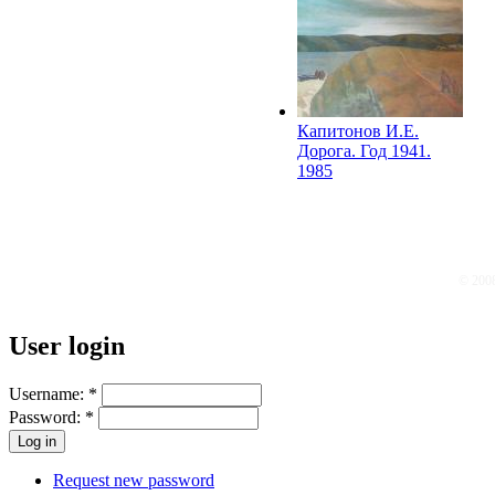
Капитонов И.Е.
Дорога. Год 1941.
1985
© 200
User login
Username:
*
Password:
*
Request new password