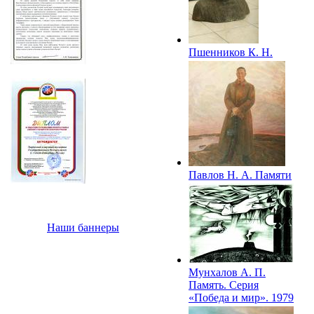
Пшенников К. Н.
Портрет И.Н.
Кульбертинова –
ветерана Великой
Отечественной
войны, снайпера.
1977
Павлов Н. А. Памяти
Федора Попова. 1979
Наши баннеры
Мунхалов А. П.
Память. Серия
«Победа и мир». 1979