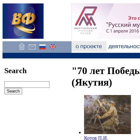
"70 лет Побед
Search
(Якутия)
Котов П.И.