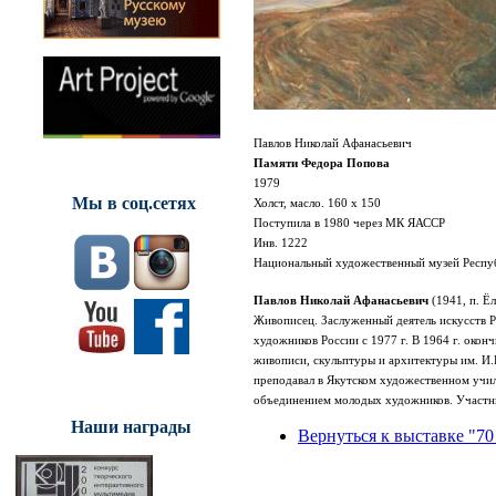
Павлов Николай Афанасьевич
Памяти Федора Попова
1979
Мы в соц.сетях
Холст, масло. 160 х 150
Поступила в 1980 через МК ЯАССР
Инв. 1222
Национальный художественный музей Респуб
Павлов Николай Афанасьевич
(1941, п. Ё
Живописец.
Заслуженный деятель искусств Р
художников России с 1977 г. В 1964 г. окон
живописи, скульптуры и архитектуры им. И.
преподавал в Якутском художественном учил
объединением молодых художников.
Участни
Наши награды
Вернуться к выставке "70