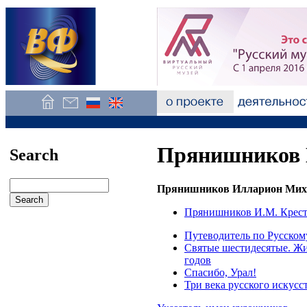
Прянишников 
Search
Прянишников Илларион Миха
Прянишников И.М. Кресть
Путеводитель по Русском
Святые шестидесятые. Жив
годов
Спасибо, Урал!
Три века русского искусс