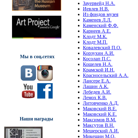
Зауервейд Н.А.
Иевлев Н.В.
Из фондов музея
Каменев Л.Л.
Каменский Ф.Ф.
Карнеев А.Е.
Клодт М.К.
Клодт М.П.
Ковалевский П.О.
Корзухин А.И.
Мы в соц.сетях
Косолап П.С.
Кошелев Н.А.
Крамской И.Н.
Красносельский А.А.
Лансере Е.А.
Лашин А.К.
Лебедев А.И.
Лемох К.В.
Литовченко А.Д.
Маковский В.Е.
Маковский К.Е.
Наши награды
Максимов В.М.
Максутов В.Н.
Мещерский А.И.
Микешин М.О.