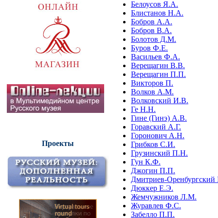
Белоусов Я.А.
Блистанов Н.А.
Бобров А.А.
Бобров В.А.
Болотов Д.М.
Буров Ф.Е.
Васильев Ф.А.
Верещагин В.В.
Верещагин П.П.
Викторов П.
Волков А.М.
Волковский И.В.
Ге Н.Н.
Гине (Гинэ) А.В.
Горавский А.Г.
Горонович А.Н.
Проекты
Грибков С.И.
Грузинский П.Н.
Гун К.Ф.
Джогин П.П.
Дмитриев-Оренбургский 
Дюккер Е.Э.
Жемчужников Л.М.
Журавлев Ф.С.
Забелло П.П.