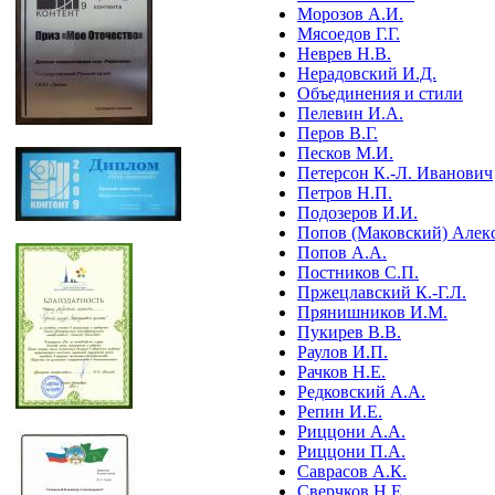
Морозов А.И.
Мясоедов Г.Г.
Неврев Н.В.
Нерадовский И.Д.
Объединения и стили
Пелевин И.А.
Перов В.Г.
Песков М.И.
Петерсон К.-Л. Иванович
Петров Н.П.
Подозеров И.И.
Попов (Маковский) Алек
Попов А.А.
Постников С.П.
Пржецлавский К.-Г.Л.
Прянишников И.М.
Пукирев В.В.
Раулов И.П.
Рачков Н.Е.
Редковский А.А.
Репин И.Е.
Риццони А.А.
Риццони П.А.
Саврасов А.К.
Сверчков Н.Е.