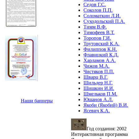
Седов Г.С.
Соколов П.П.
Соломаткин Л.И.
Суходольский П.А.
Тимм В.Ф.
Тимофеев В.Т.
Торопов Г.И.
Трутовский К.А.
Филиппов К.Н.
Флавицкий К.Д.
Харламов А.А.
Чижов М.А.
Чистяков П.П.
Шварц В.Г.
Шильдер Н.Г.
Шишкин И.И.
Шмельков П.М.
Юшанов А.Л.
Наши баннеры
Якоби (Якобий) В.И.
Ясевич К.А.
Год создания: 2002
Интерактивная программа