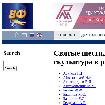
Святые шестид
Search
скульптура в р
Абутков Н.Г.
Айвазовский И.К.
Александров В.И.
Антокольский М.М.
Баганц Ф.Ф.
Башилов М.С.
Башилов Я.С.
Бейдеман А.Е.