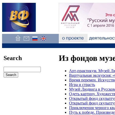
Из фондов муз
Search
Арт-практикум. Музей Лю
Виртуальная экскурсия: 
Время перемен. Искусств
Игра и страсть
Музей Людвига в Русском
Одеть картину. Художеств
Открытый фонд скульпт
Открытый фонд скульпту
Приключения черного кв
Путь к победе. Произведе