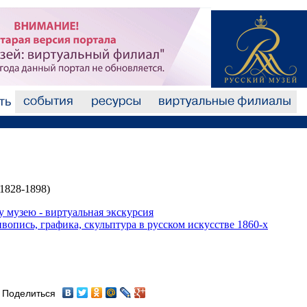
1828-1898)
у музею - виртуальная экскурсия
опись, графика, скульптура в русском искусстве 1860-х
Поделиться