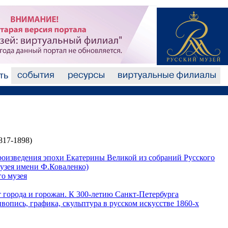
817-1898)
роизведения эпохи Екатерины Великой из собраний Русского
музея имени Ф.Коваленко)
го музея
т города и горожан. К 300-летию Санкт-Петербурга
опись, графика, скульптура в русском искусстве 1860-х