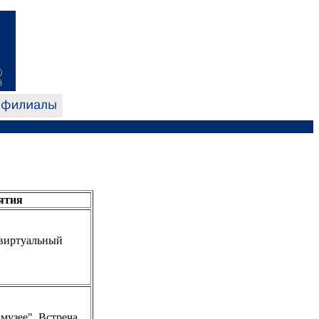
ятия
виртуальный
 музее". Встреча