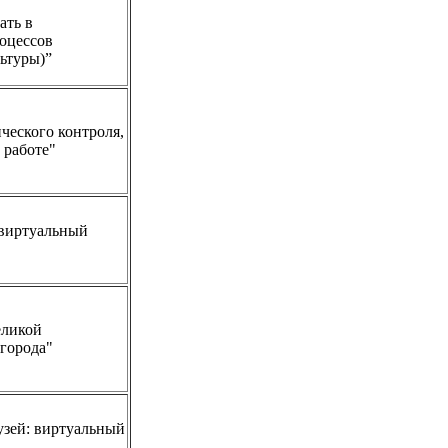
ать в
оцессов
ьтуры)”
ческого контроля,
 работе"
виртуальный
еликой
города"
узей: виртуальный