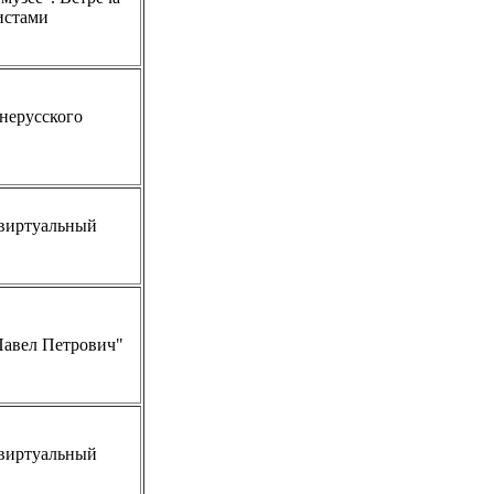
истами
нерусского
виртуальный
Павел Петрович"
виртуальный