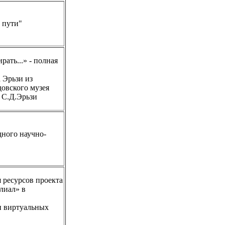
 пути"
ать...» - полная
 Эрьзи из
довского музея
 С.Д.Эрьзи
ного научно-
 ресурсов проекта
лиал» в
и виртуальных