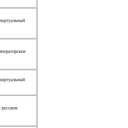
виртуальный
мператорские
виртуальный
 русском