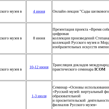
кого музея в
4 июня
Онлайн-лекция "Сады шелкового
Презентация проекта «Время собир
цифровая
кого музея в
8 июня
коллекция произведений Степана
коллекций Русского музея и Мор
изобразительных искусств имени
Трансляция докладов международ
10-12 июня
кого музея в
практического семинара
ICOM
Семинар «Основы использования
«Русский музей: виртуальный фи
1-3 июля
образовательной
и просветительской деятельност
филиалов Русского музея»