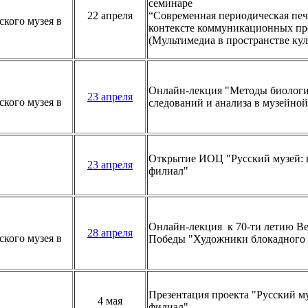
семинаре
22 апреля
“Современная периодическая печ
кого музея в
контексте коммуникационных пр
(Мультимедиа в пространстве кул
Онлайн-лекция "Методы биологи
23 апреля
кого музея в
следований и анализа в музейной
Открытие ИОЦ "Русский музей: 
23 апреля
филиал"
Онлайн-лекция
к 70-ти летию В
28 апреля
кого музея в
Победы
"Художники блокадного 
Презентация проекта "Русский м
4 мая
филиал"