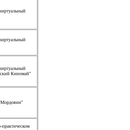
виртуальный
виртуальный
виртуальный
тский Киномай"
 Мордовии"
о-практическом