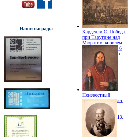
1813. РИХМ
Наши награды
Карделли С. Победа
при Тарутине над
Мюратом, королем
Неаполитанским 6
октября 1812 года.
1813. РИХМ
Неизвестный
художник. Портрет
смоленского
историка Н.А.
Мурзакевича. 1813.
СМЗ