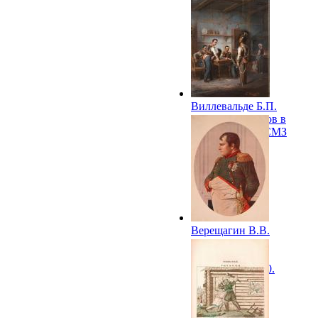
Виллевальде Б.П.
Постой офицеров в
деревне. 1886. СМЗ
Верещагин В.В.
Наполеон в
ожидании
перемирия. 1900.
РИХМ