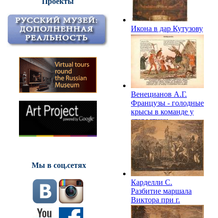
Проекты
Икона в дар Кутузову
от смолян. Начало
XIX в. СМЗ
Венецианов А.Г.
Французы - голодные
крысы в команде у
старостихи
Василисы. 1812. СМЗ
Мы в соц.сетях
Карделли С.
Разбитие маршала
Виктора при г.
Старый Борисов 15 и
16 ноября 1812 года.