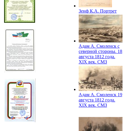
Зенф К.А. Портрет
князя Михаила
Богдановича Барклая
де Толли. 1816. СМЗ
Адам А. Смоленск с
северной стороны. 18
августа 1812 года.
XIX век. СМЗ
Адам А. Смоленск 19
августа 1812 года.
XIX век. СМЗ