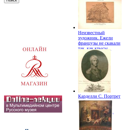
фельдмаршала
Михаила
Илларионовича
Кутузова. 1810-е.
СМЗ
Неизвестный
художник. Ежели
французы не скакали
так, как крысы...
1812. СМЗ
Карделли С. Портрет
князя Петра
Ивановича
Багратиона. 1812.
СМЗ