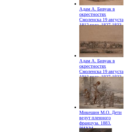
Адам А. Бивуак в
окрестностях
Смоленска 19 августа
1812 года. 1827-1833.
РИХМ
Адам А. Бивуак в
окрестностях
Смоленска 19 августа
1812 года. 1827-1833.
РИХМ
Микешин М.О. Дети
ведут пленного
француза. 1883.
РИХМ