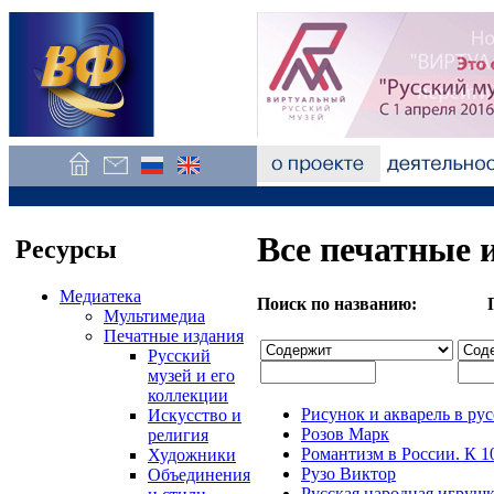
Все печатные 
Ресурсы
Медиатека
Поиск по названию: Пои
Мультимедиа
Печатные издания
Русский
музей и его
коллекции
Рисунок и акварель в ру
Искусство и
Розов Марк
религия
Романтизм в России. К 1
Художники
Рузо Виктор
Объединения
Русская народная игрушк