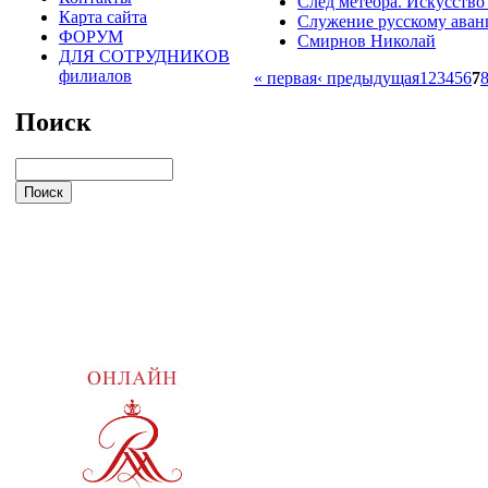
След метеора. Искусство
Карта сайта
Служение русскому аванг
ФОРУМ
Смирнов Николай
ДЛЯ СОТРУДНИКОВ
филиалов
« первая
‹ предыдущая
1
2
3
4
5
6
7
Поиск