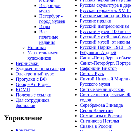
и стили
Русская скульптура в дер
Из фондов
Русская терракота. XVIII
музея
Русские монастыри. Иску
Петербург -
Русские прялки
город музеев
Русский импрессионизм
Игры
Русский музей. 100 лет
Все
Русский музей: альбом-п
печатные
Русский музей: от иконы
издания
Русский Париж. 1910 - 1
Новинки
Рябушкин Андрей
Указатель имен
Санкт-Петербург в объек
художников
Санкт-Петербург. Портре
Вернисажи
Сафонкин Виктор
Художественная галерея
Святая Русь
Электронный курс
Святой Николай Мирлики
Прогулки с ВФ
Русского музея
Google Art Project
Святые земли русской
КОМП
Святые шестидесятые. Жи
Полезные ссылки
годов
Для сотрудников
Серебрякова Зинаида
филиалов
Серов Валентин
Символизм в России
Управление
Ситникова Наталья
Сказка в России
Контакты