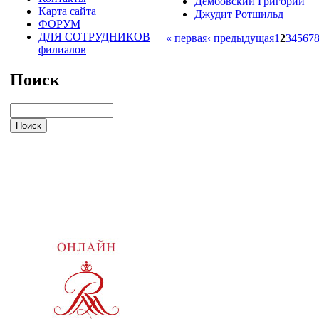
Дембовский Григорий
Карта сайта
Джудит Ротшильд
ФОРУМ
ДЛЯ СОТРУДНИКОВ
« первая
‹ предыдущая
1
2
3
4
5
6
7
филиалов
Поиск