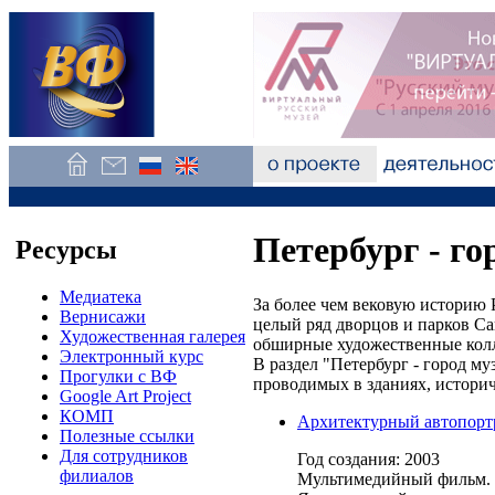
Петербург - го
Ресурсы
Медиатека
За более чем вековую историю 
Вернисажи
целый ряд дворцов и парков С
Художественная галерея
обширные художественные колл
Электронный курс
В раздел "Петербург - город м
Прогулки с ВФ
проводимых в зданиях, историч
Google Art Project
КОМП
Архитектурный автопортр
Полезные ссылки
Для сотрудников
Год создания: 2003
филиалов
Мультимедийный фильм. 