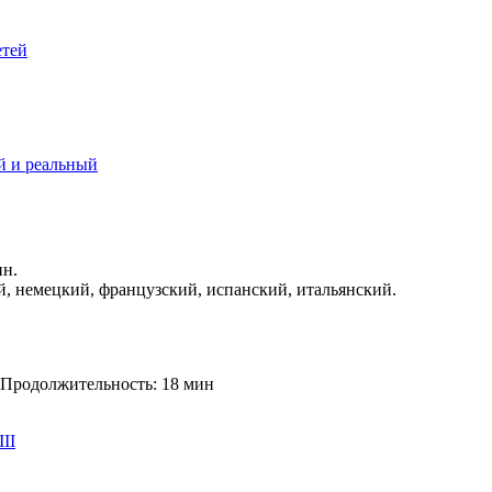
етей
 и реальный
ин.
й, немецкий, французский, испанский, итальянский.
Продолжительность: 18 мин
II