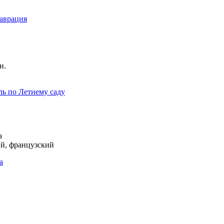
таврация
н.
ь по Летнему саду
а
ий, французский
а