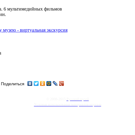
а. 6 мультимедийных фильмов
ин.
у музею - виртуальная экскурсия
а
Поделиться
© 2008-2015
Русский музей
Условия использования материалов портала