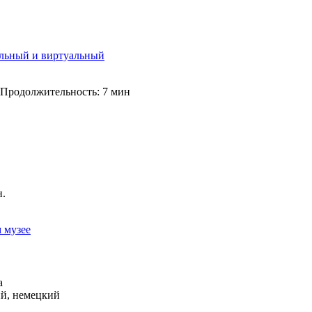
альный и виртуальный
Продолжительность: 7 мин
н.
 музее
а
ий, немецкий