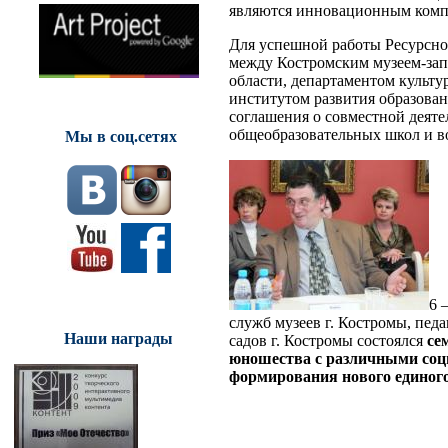
являются инновационным комп
Для успешной работы Ресурсног
между Костромским музеем-зап
области, департаментом культ
институтом развития образова
соглашения о совместной деят
общеобразовательных школ и в
Мы в соц.сетях
6 
служб музеев г. Костромы, пед
Наши награды
садов г. Костромы состоялся
се
юношества с различными соц
формирования нового единого