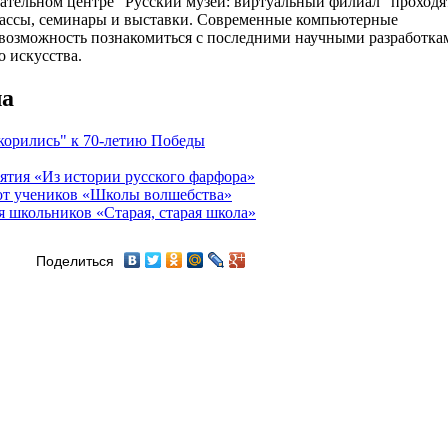
тельном центре "Русский музей: виртуальный филиал" проходя
классы, семинары и выставки. Современные компьютерные
возможность познакомиться с последними научными разработка
о искусства.
ла
корились" к 70-летию Победы
ятия «Из истории русского фарфора»
бот учеников «Школы волшебства»
я школьников «Старая, старая школа»
Поделиться