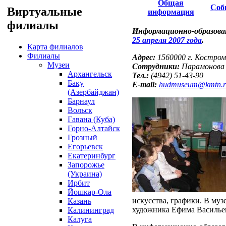
Общая
Соб
Виртуальные
информация
филиалы
Информационно-образова
25 апреля 2007 года
.
Карта филиалов
Филиалы
Адрес:
1560000 г. Кострома
Музеи
Сотрудники:
Парамонова 
Архангельск
Тел.:
(4942) 51-43-90
Баку
E-mail:
hudmuseum@kmtn.r
(Азербайджан)
Барнаул
Вольск
Гавана (Куба)
Горно-Алтайск
Грозный
Егорьевск
Екатеринбург
Запорожье
(Украина)
Ирбит
Йошкар-Ола
искусства, графики. В му
Казань
художника Ефима Васильев
Калининград
Калуга