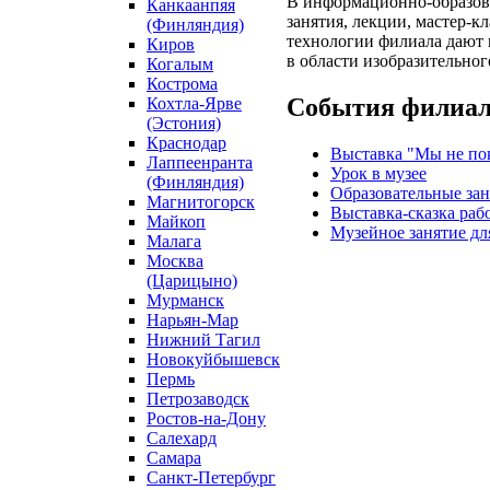
В информационно-образова
Канкаанпяя
занятия, лекции, мастер-
(Финляндия)
технологии филиала дают 
Киров
в области изобразительног
Когалым
Кострома
События филиа
Кохтла-Ярве
(Эстония)
Краснодар
Выставка "Мы не по
Лаппеенранта
Урок в музее
(Финляндия)
Образовательные зан
Магнитогорск
Выставка-сказка ра
Майкоп
Музейное занятие дл
Малага
Москва
(Царицыно)
Мурманск
Нарьян-Мар
Нижний Тагил
Новокуйбышевск
Пермь
Петрозаводск
Ростов-на-Дону
Салехард
Самара
Санкт-Петербург