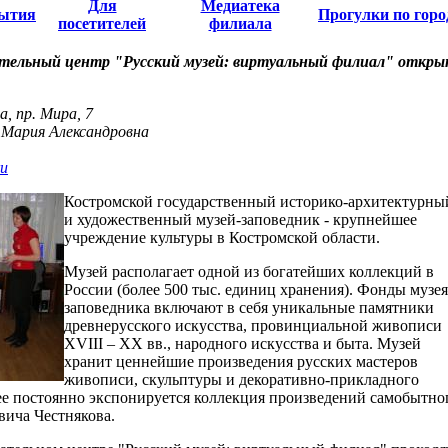
Для
Медиатека
ытия
Прогулки по горо
посетителей
филиала
тельный центр "Русский музей: виртуальный филиал" откр
, пр. Мира, 7
Мария Александровна
u
Костромской государственный историко-архитектурны
и художественный музей-заповедник - крупнейшее
учреждение культуры в Костромской области.
Музей располагает одной из богатейших коллекций в
России (более 500 тыс. единиц хранения). Фонды музе
заповедника включают в себя уникальные памятники
древнерусского искусства, провинциальной живописи
XVIII – XX вв., народного искусства и быта. Музей
хранит ценнейшие произведения русских мастеров
живописи, скульптуры и декоративно-прикладного
зее постоянно экспонируется коллекция произведений самобытно
ича Честнякова.