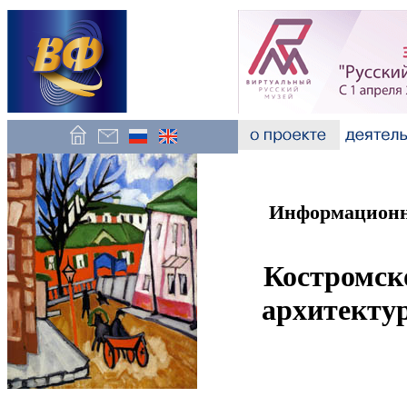
Информационно
Костромск
архитекту