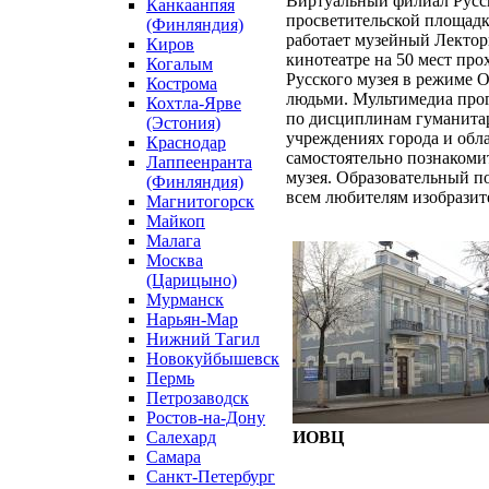
Виртуальный филиал Русск
Канкаанпяя
просветительской площадк
(Финляндия)
работает музейный Лектор
Киров
кинотеатре на 50 мест про
Когалым
Русского музея в режиме O
Кострома
людьми. Мультимедиа прог
Кохтла-Ярве
по дисциплинам гуманитар
(Эстония)
учреждениях города и обл
Краснодар
самостоятельно познакоми
Лаппеенранта
музея. Образовательный п
(Финляндия)
всем любителям изобразит
Магнитогорск
Майкоп
Малага
Москва
(Царицыно)
Мурманск
Нарьян-Мар
Нижний Тагил
Новокуйбышевск
Пермь
Петрозаводск
Ростов-на-Дону
Салехард
ИОВЦ
Самара
Санкт-Петербург