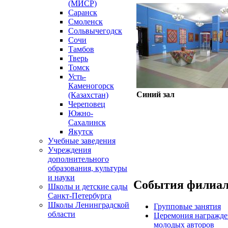
(МИСР)
Саранск
Смоленск
Сольвычегодск
Сочи
Тамбов
Тверь
Томск
Усть-
Каменогорск
Синий зал
(Казахстан)
Череповец
Южно-
Сахалинск
Якутск
Учебные заведения
Учреждения
дополнительного
образования, культуры
и науки
События филиа
Школы и детские сады
Санкт-Петербурга
Школы Ленинградской
Групповые занятия
области
Церемония награжде
молодых авторов