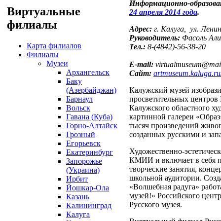
Информационно-образова
Виртуальные
24 апреля 2014 года
.
филиалы
Адрес:
г. Калуга
, ул. Ленин
Руководитель:
Фасоль Али
Карта филиалов
Тел.:
8-
(4842)-
56-38-20
Филиалы
Музеи
E-mail:
virtualmuseum@mail
Архангельск
Сайт:
artmuseum.kaluga.ru/
Баку
(Азербайджан)
Калужский музей изобрази
Барнаул
просветительных центров К
Вольск
Калужского областного худ
Гавана (Куба)
картинной галереи «Образ»
Горно-Алтайск
тысяч произведений живоп
Грозный
созданных русскими и за
Егорьевск
Художественно-эстетическ
Екатеринбург
КМИИ и включает в себя п
Запорожье
творческие занятия, конце
(Украина)
школьной аудитории. Созда
Ирбит
«Волшебная радуга» работ
Йошкар-Ола
музей!» Российского центр
Казань
Русского музея.
Калининград
Калуга