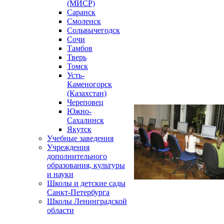
(МИСР)
Саранск
Смоленск
Сольвычегодск
Сочи
Тамбов
Тверь
Томск
Усть-
Каменогорск
(Казахстан)
Череповец
Южно-
Сахалинск
Якутск
Учебные заведения
Учреждения
дополнительного
образования, культуры
и науки
Школы и детские сады
Санкт-Петербурга
Школы Ленинградской
области