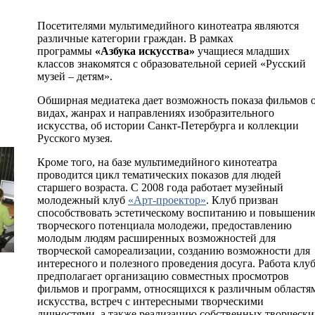
Посетителями мультимедийного кинотеатра являются
различные категории граждан. В рамках
программы
«Азбука искусства»
учащиеся младших
классов знакомятся с образовательной серией «Русский
музей – детям».
Обширная медиатека дает возможность показа фильмов 
видах, жанрах и направлениях изобразительного
искусства, об истории Санкт-Петербурга и коллекции
Русского музея.
Кроме того, на базе мультимедийного кинотеатра
проводится цикл тематических показов для людей
старшего возраста. С 2008 года работает музейный
молодежный клуб
«Арт-проектор»
. Клуб призван
способствовать эстетическому воспитанию и повышени
творческого потенциала молодежи, предоставлению
молодым людям расширенных возможностей для
творческой самореализации, созданию возможности для
интересного и полезного проведения досуга. Работа клу
предполагает организацию совместных просмотров
фильмов и программ, относящихся к различным областя
искусства, встреч с интересными творческими
личностями, а также реализацию собственных творчески