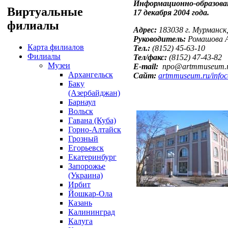
Информационно-образова
Виртуальные
17 декабря 2004 года.
филиалы
Адрес:
183038
г. Мурманск
Руководитель:
Ромашова 
Карта филиалов
Тел.:
(8152) 45-63-10
Филиалы
Тел/факс:
(8152) 47-43-82
Музеи
E-mail:
npo
@
artmmuseum
.
Архангельск
Сайт:
artmmuseum.ru/infoc
Баку
(Азербайджан)
Барнаул
Вольск
Гавана (Куба)
Горно-Алтайск
Грозный
Егорьевск
Екатеринбург
Запорожье
(Украина)
Ирбит
Йошкар-Ола
Казань
Калининград
Калуга