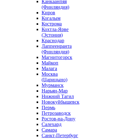
Канкаанпяя
(Финляндия)
Киров
Когалым
Кострома
Кохтла-Ярве
(Эстония)
Краснодар
Лаппеенранта
(Финляндия)
Магнитогорск
Майкоп
Малага
Москва
(Царицыно)
Мурманск
Нарьян-Мар
Нижний Тагил
Новокуйбышевск
Пермь
Петрозаводск
Ростов-на-Дону
Салехард
Самара
Санкт-Петербург