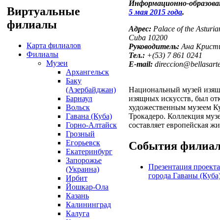
Информационно-образова
Виртуальные
5 мая 2015 года
.
филиалы
Адрес:
Palace of the Asturia
Cuba 10200
Карта филиалов
Руководитель:
Ана Крист
Филиалы
Тел.:
+(53) 7 861 0241
Музеи
E-mail:
direccion@bellasarte
Архангельск
Баку
(Азербайджан)
Национальный музей изящн
Барнаул
изящных искусств, был от
Вольск
художественным музеем Ку
Гавана (Куба)
Трокадеро. Коллекция музе
Горно-Алтайск
составляет европейская ж
Грозный
Егорьевск
События филиа
Екатеринбург
Запорожье
Презентация проекта
(Украина)
города Гаваны (Куба
Ирбит
Йошкар-Ола
Казань
Калининград
Калуга