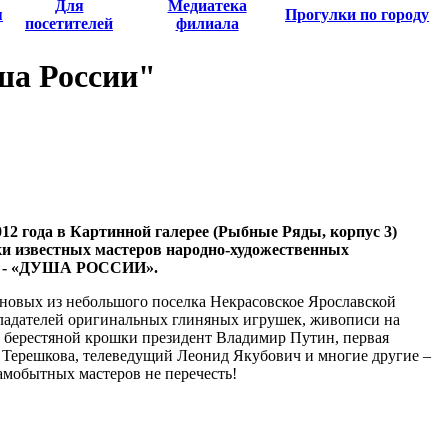
Для
Медиатека
я
Прогулки по городу
посетителей
филиала
ша России"
012 года в Картинной галерее (Рыбные Ряды, корпус 3)
ки известных мастеров народно-художественных
х - «ДУША РОССИИ».
новых из небольшого поселка Некрасовское Ярославской
бладателей оригинальных глиняных игрушек, живописи на
 и берестяной крошки президент Владимир Путин, первая
Терешкова, телеведущий Леонид Якубович и многие другие –
амобытных мастеров не перечесть!