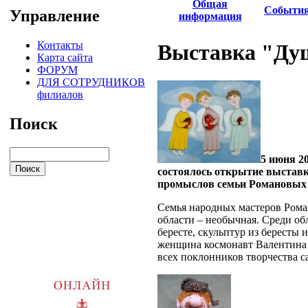
Общая
Событи
Управление
информация
Контакты
Выставка "Ду
Карта сайта
ФОРУМ
ДЛЯ СОТРУДНИКОВ
филиалов
Поиск
5 июня 2
состоялось открытие выстав
промыслов семьи Романовы
Семья народных мастеров Рома
области – необычная. Среди о
бересте, скульптур из бересты
женщина космонавт Валентина 
всех поклонников творчества с