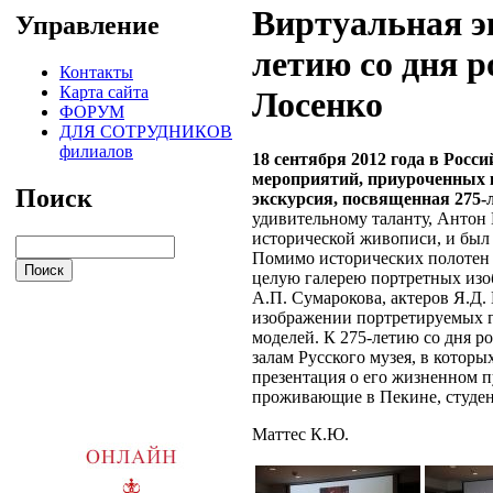
Виртуальная э
Управление
летию со дня 
Контакты
Карта сайта
Лосенко
ФОРУМ
ДЛЯ СОТРУДНИКОВ
филиалов
18 сентября 2012 года в Росс
мероприятий, приуроченных к
Поиск
экскурсия, посвященная 275-
удивительному таланту, Антон
исторической живописи, и был 
Помимо исторических полотен 
целую галерею портретных изо
А.П. Сумарокова, актеров Я.Д. 
изображении портретируемых г
моделей. К 275-летию со дня р
залам Русского музея, в котор
презентация о его жизненном п
проживающие в Пекине, студе
Маттес К.Ю.